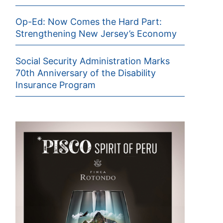
Op-Ed: Now Comes the Hard Part:
Strengthening New Jersey’s Economy
Social Security Administration Marks
70th Anniversary of the Disability
Insurance Program